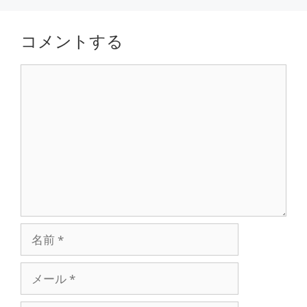
コメントする
コ
メ
ン
ト
名
前
メ
ー
ル