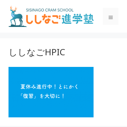
コ
ン
メ
テ
ン
ツ
ニ
へ
ス
ししなごHPIC
ュ
キ
ッ
プ
ー