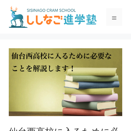
コ
ン
メ
テ
ン
ツ
ニ
へ
ス
ュ
キ
ッ
プ
ー