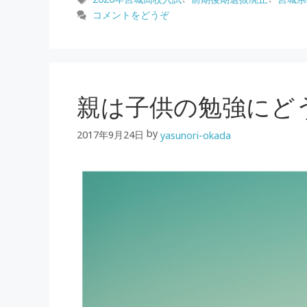
ゴ
グ
コメントをどうぞ
リ
ー
親は子供の勉強にど
by
2017年9月24日
yasunori-okada