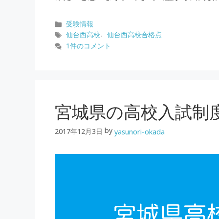
カ
受験情報
テ
タ
、
仙台西高校
仙台西高校合格点
ゴ
グ
1件のコメント
リ
ー
宮城県の高校入試制
by
2017年12月3日
yasunori-okada