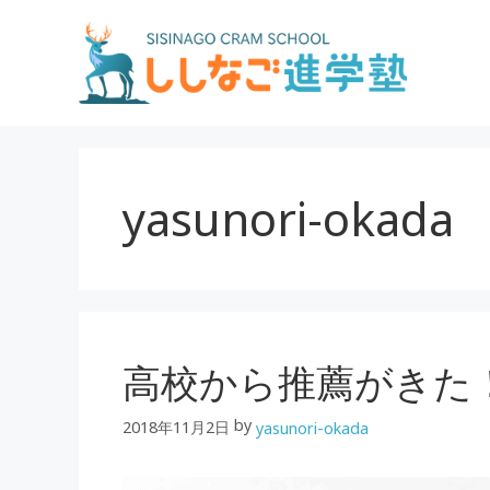
コ
ン
テ
ン
ツ
へ
ス
yasunori-okada
キ
ッ
プ
高校から推薦がきた
by
2018年11月2日
yasunori-okada