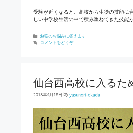
受験が近くなると、高校から生徒の技能に合
しい中学校生活の中で積み重ねてきた技能が
カ
勉強のお悩みに答えます
テ
コメントをどうぞ
ゴ
リ
ー
仙台西高校に入るた
by
2018年4月18日
yasunori-okada