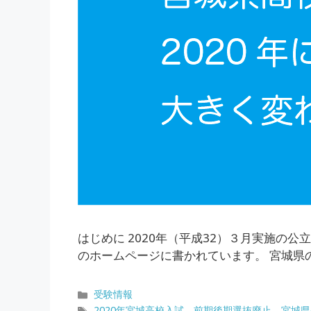
はじめに 2020年（平成32）３月実施
のホームページに書かれています。 宮城県
カ
受験情報
テ
タ
、
、
2020年宮城高校入試
前期後期選抜廃止
宮城県